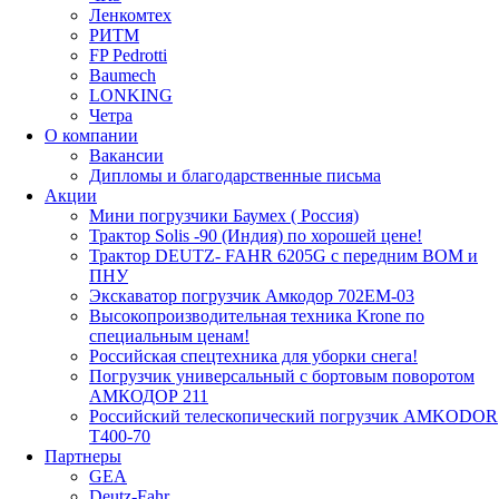
Ленкомтех
РИТМ
FP Pedrotti
Baumech
LONKING
Четра
О компании
Вакансии
Дипломы и благодарственные письма
Акции
Мини погрузчики Баумех ( Россия)
Трактор Solis -90 (Индия) по хорошей цене!
Трактор DEUTZ- FAHR 6205G с передним ВОМ и
ПНУ
Экскаватор погрузчик Амкодор 702ЕМ-03
Высокопроизводительная техника Krone по
специальным ценам!
Российская спецтехника для уборки снега!
Погрузчик универсальный с бортовым поворотом
АМКОДОР 211
Российский телескопический погрузчик AMKODOR
Т400-70
Партнеры
GEA
Deutz-Fahr